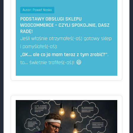
Autor:
Paweł Nosko
PODSTAWY OBSŁUGI SKLEPU
WOOCOMMERCE – CZYLI SPOKOJNIE, DASZ
RADĘ!
Jeśli właśnie otrzymałeś(-aś) gotowy sklep
i pomyślałeś(-aś):
„OK… ale co ja mam teraz z tym zrobić?”
,
to… świetnie trafiłeś(-aś)! 😄