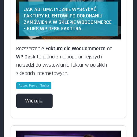
JAK AUTOMATYCZNIE WYSŁYŁAĆ
FAKTURY KLIENTOWI PO DOKONANIU
ZAMÓWIENIA W SKLEPIE WOOCOMMERCE
- KURS WP DESK FAKTURA
Rozszerzenie
Faktura dla WooCommerce
od
WP Desk
to jedno z najpopularniejszych
narzędzi do wystawiania faktur w polskich
sklepach internetowych.
Autor:
Paweł Nosko
Więcej…