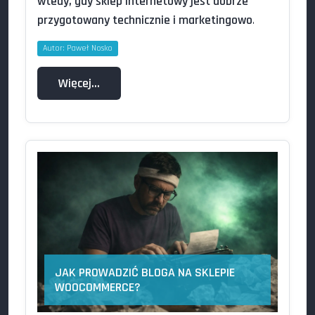
wtedy, gdy sklep internetowy jest dobrze
przygotowany technicznie i marketingowo
.
Autor:
Paweł Nosko
Więcej…
JAK PROWADZIĆ BLOGA NA SKLEPIE
WOOCOMMERCE?