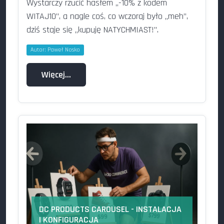
Wystarczy rzucić hasłem „-10% z kodem
WITAJ10”, a nagle coś, co wczoraj było „meh”,
dziś staje się „kupuję NATYCHMIAST!”.
Autor:
Paweł Nosko
Więcej…
DC PRODUCTS CAROUSEL - INSTALACJA
I KONFIGURACJA