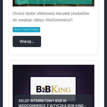
Chcesz dodać efektowną karuzelę produktów
do swojego sklepu WooCommerce?
Autor:
Paweł Nosko
Więcej…
SKLEP INTERNETOWY B2B W
WOOCOMMERCE Z WTYCZKĄ B2B KING -