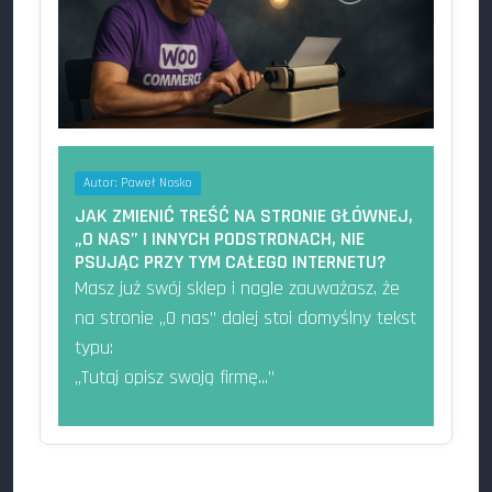
Autor:
Paweł Nosko
JAK ZMIENIĆ TREŚĆ NA STRONIE GŁÓWNEJ,
„O NAS” I INNYCH PODSTRONACH, NIE
PSUJĄC PRZY TYM CAŁEGO INTERNETU?
Masz już swój sklep i nagle zauważasz, że
na stronie „O nas” dalej stoi domyślny tekst
typu:
„Tutaj opisz swoją firmę...”