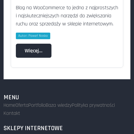
Blog na WooCommerce to jedno z najprostszych
i najskuteczniejszych narzędzi do zwiększania
ruchu oraz sprzedaży w sklepie internetowym.
Autor:
Paweł Nosko
Więcej…
MENU
Home
Oferta
Portfolio
Baza wiedzy
Polityka prywatności
Kontakt
SKLEPY INTERNETOWE