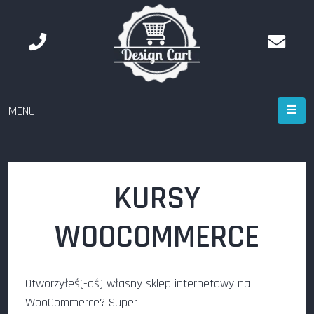
MENU
KURSY
WOOCOMMERCE
Otworzyłeś(-aś) własny sklep internetowy na
WooCommerce? Super!