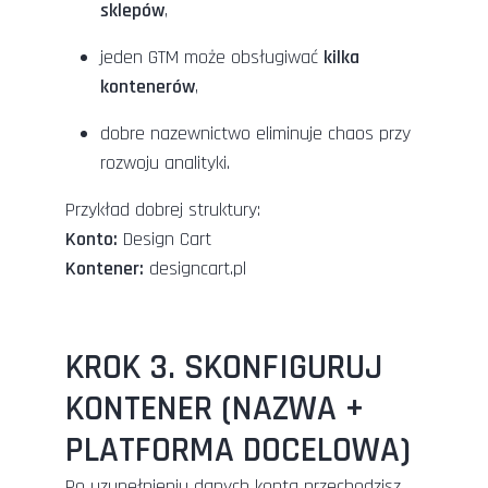
sklepów
,
jeden GTM może obsługiwać
kilka
kontenerów
,
dobre nazewnictwo eliminuje chaos przy
rozwoju analityki.
Przykład dobrej struktury:
Konto:
Design Cart
Kontener:
designcart.pl
KROK 3. SKONFIGURUJ
KONTENER (NAZWA +
PLATFORMA DOCELOWA)
Po uzupełnieniu danych konta przechodzisz