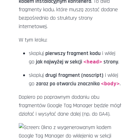
kodem instalacyjnym kontenera
. To dwa
fragmenty kodu, które muszą zostać dodane
bezpośrednio do struktury strony
internetowej.
W tym kroku:
skopiuj
pierwszy fragment kodu
i wklej
go
jak najwyżej w sekcji
strony
,
<head>
skopiuj
drugi fragment (noscript)
i wklej
go
zaraz po otwarciu znacznika
.
<body>
Dopiero po poprawnym dodaniu obu
fragmentów Google Tag Manager będzie mógł
działać i wysyłać dane dalej (np. do GA4).