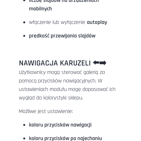
liczbę slajdów na urządzeniach
mobilnych
włączenie lub wyłączenie
autoplay
prędkość przewijania slajdów
NAWIGACJA KARUZELI ⬅️➡️
Użytkownicy mogą sterować galerią za
pomocą przycisków nawigacyjnych. W
ustawieniach modułu mogę dopasować ich
wygląd do kolorystyki sklepu.
Możliwe jest ustawienie:
koloru przycisków nawigacji
koloru przycisków po najechaniu