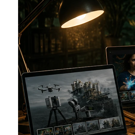
banalnie proste w użyciu, a jednocześnie
bardzo potężne.
Zamiast walczyć z edytorem, pisać ręcznie kod
HTML, kombinować z klasami CSS i lightboxami
– wystarczy wkleić
jedną linijkę shortcode
.
JAK DZIAŁA SHORTCODE?
Działanie jest intuicyjne. W dowolnym miejscu,
gdzie masz edytor tekstu (opis produktu,
strona CMS, kategoria itp.), wklejasz kod w
formie:
{dcgallery source="nazwa-folderu"