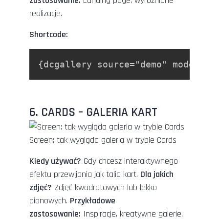
zastosowanie:
Landing page, wyróżnione
realizacje.
Shortcode:
{dcgallery source="demo" mode="co
6. CARDS – GALERIA KART
Screen: tak wygląda galeria w trybie Cards
Kiedy używać?
Gdy chcesz interaktywnego
efektu przewijania jak talia kart.
Dla jakich
zdjęć?
Zdjęć kwadratowych lub lekko
pionowych.
Przykładowe
zastosowanie:
Inspiracje, kreatywne galerie.