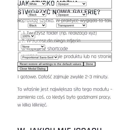
JAK SZYBKO MOŻNA
Color
Opacity
STWORZYĆ NOWĄ GALERIĘ?
Text Background
Color
Opacity
Naprawdę szybko. W praktyce wygląda to tak:
Caption Area Background
Color
Opacity
Font Size
Tworzysz folder (np. realizacja-xyz)
Wrzucasz do niego zdjęcia
Text Edge Style
Kopiujesz shortcode
Font Family
Wklejasz w opisie produktu lub na stronie
CMS
Reset
restore all settings to the default values
Done
Close Modal Dialog
End of dialog window.
I gotowe. Całość zajmuje zwykle 2-3 minuty.
To właśnie jest największa siła tego modułu –
zamienia coś, co kiedyś było godzinami pracy,
w kilka kliknięć.