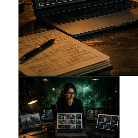
lub z dodatkowymi parametrami, jeśli chcesz
zmienić wygląd:
{dcgallery source="realizacje" mo
Moduł automatycznie rozpoznaje folder,
wczytuje wszystkie zdjęcia z niego i wyświetla
galerię w wybranym stylu.
SKĄD POBIERANE SĄ ZDJĘCIA?
Wszystkie zdjęcia trzymasz w zwykłym
folderze na serwerze (w katalogu modułu).
Wgrywasz je przez FTP, menedżer plików
hostingu albo nawet przez panel PrestaShop.
Moduł sam je skanuje, sortuje i przygotowuje