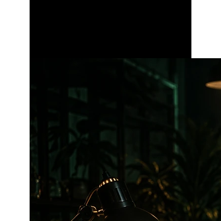
Zobacz też:
Oferta tworzenia sklepów
internetowych
Sklepy internetowe Prestashop
MOJE ROZWIĄZANIE –
JEDNA LINIJKA
SHORTCODE I GOTOWE
Rozwiązanie, które przygotowałem, jest