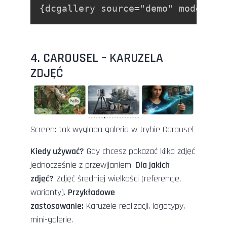
{dcgallery source="demo" mode="sl
4. CAROUSEL – KARUZELA
ZDJĘĆ
Screen: tak wyglada galeria w trybie Carousel
Kiedy używać?
Gdy chcesz pokazać kilka zdjęć
jednocześnie z przewijaniem.
Dla jakich
zdjęć?
Zdjęć średniej wielkości (referencje,
warianty).
Przykładowe
zastosowanie:
Karuzele realizacji, logotypy,
mini-galerie.