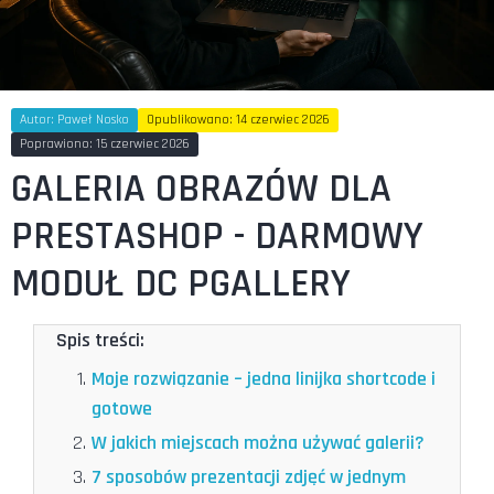
Autor:
Paweł Nosko
Opublikowano: 14 czerwiec 2026
Poprawiono: 15 czerwiec 2026
GALERIA OBRAZÓW DLA
PRESTASHOP - DARMOWY
MODUŁ DC PGALLERY
Spis treści:
Moje rozwiązanie – jedna linijka shortcode i
gotowe
W jakich miejscach można używać galerii?
7 sposobów prezentacji zdjęć w jednym