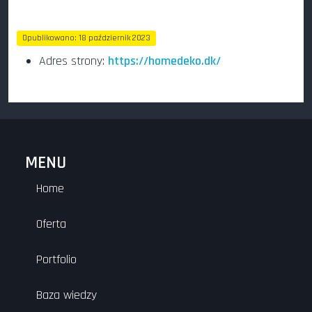
Opublikowano: 18 październik 2023
Odsłon: 235
Adres strony:
https://homedeko.dk/
MENU
Home
Oferta
Portfolio
Baza wiedzy