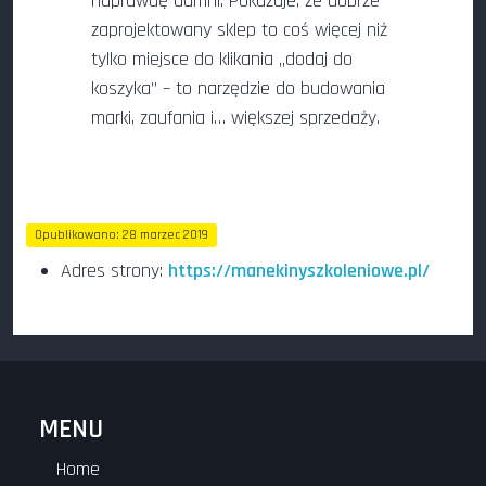
naprawdę dumni. Pokazuje, że dobrze
zaprojektowany sklep to coś więcej niż
tylko miejsce do klikania „dodaj do
koszyka” – to narzędzie do budowania
marki, zaufania i… większej sprzedaży.
Opublikowano: 28 marzec 2019
Odsłon: 212
Adres strony:
https://manekinyszkoleniowe.pl/
MENU
Home