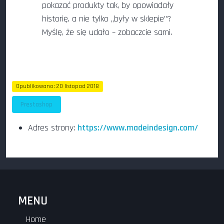
pokazać produkty tak, by opowiadały
historię, a nie tylko „były w sklepie”?
Myślę, że się udało – zobaczcie sami.
Opublikowano: 20 listopad 2018
Odsłon: 225
Prestashop
Adres strony:
https://www.madeindesign.com/
MENU
Home