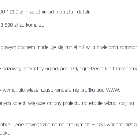
0–1 200 zł — zależnie od metrażu i detali.
0–3 500 zł za komplet.
owym dachem modeluje się taniej niż willa z wieloma załama
nie bazowej; konkretny ogród, podjazd, ogrodzenie lub fotomonta
wy wymagają więcej czasu renderu niż grafika pod WWW.
ych korekt; większe zmiany projektu na etapie wizualizacji są
bre ujęcie zewnętrzne na neutralnym tle — czyli wariant bliższ
dukt.