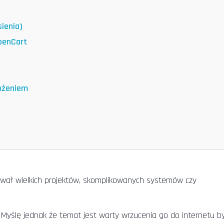
sienia)
penCart
rożeniem
sywał wielkich projektów, skomplikowanych systemów czy
. Myślę jednak że temat jest warty wrzucenia go do internetu b