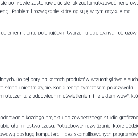
ł się po głowie zastanawiając się jak zautomatyzować generow
ncji. Problem i rozwiązanie które opisuję w tym artykule ma
 problemem klienta polegającym tworzeniu atrakcyjnych obrazów
innych. Do tej pory na kartach produktów wrzucał głównie such
dzo słabo i nieatrakcyjnie. Konkurencja tymczasem pokazywała
ym otoczeniu, z odpowiednim oświetleniem i „efektem wow”, któ
a oddawanie każdego projektu do zewnętrznego studia graficzn
zabierało mnóstwo czasu. Potrzebował rozwiązania, które będzi
dstawową obsługą komputera – bez skomplikowanych programów