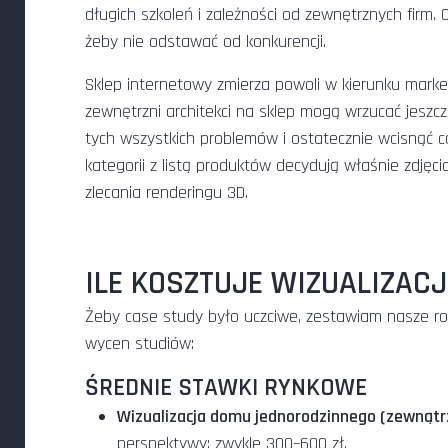
długich szkoleń i zależności od zewnętrznych firm. 
żeby nie odstawać od konkurencji.
Sklep internetowy zmierza powoli w kierunku market
zewnętrzni architekci na sklep mogą wrzucać jeszc
tych wszystkich problemów i ostatecznie wcisnąć 
kategorii z listą produktów decydują właśnie zdję
zlecania renderingu 3D.
ILE KOSZTUJE WIZUALIZACJ
Żeby case study było uczciwe, zestawiam nasze roz
wycen studiów:
ŚREDNIE STAWKI RYNKOWE
Wizualizacja domu jednorodzinnego (zewnątr
perspektywy: zwykle 300–600 zł.