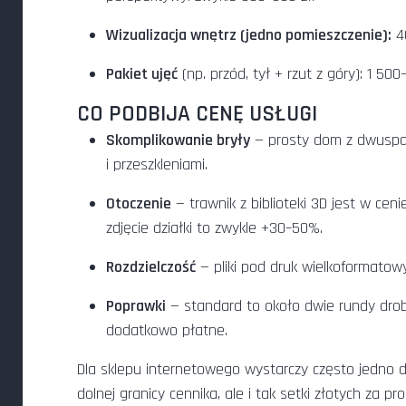
Wizualizacja wnętrz (jedno pomieszczenie):
40
Pakiet ujęć
(np. przód, tył + rzut z góry): 1 50
CO PODBIJA CENĘ USŁUGI
Skomplikowanie bryły
— prosty dom z dwuspad
i przeszkleniami.
Otoczenie
— trawnik z biblioteki 3D jest w ce
zdjęcie działki to zwykle +30–50%.
Rozdzielczość
— pliki pod druk wielkoformato
Poprawki
— standard to około dwie rundy drobn
dodatkowo płatne.
Dla sklepu internetowego wystarczy często jedno do
dolnej granicy cennika, ale i tak setki złotych za pro