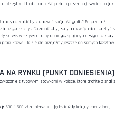
Chciał szybko i tanio podnieść poziom prezentacji swoich projek
place, co zrobić by zachować spójność grafik? Bo przecież
ze inne „pasztety”. Co zrobić aby jednym rozwiązaniem pozbyć s
cały serwis w sztywne ramy dobrego, spójnego designu o któr
cia produktowe. Da się ale przejdźmy jeszcze do samych kosztów
A NA RYNKU (PUNKT ODNIESIENIA)
wiązanie z typowymi stawkami w Polsce, które architekt znał 
z):
600–1 500 zł za pierwsze ujęcie. Każdy kolejny kadr z innej