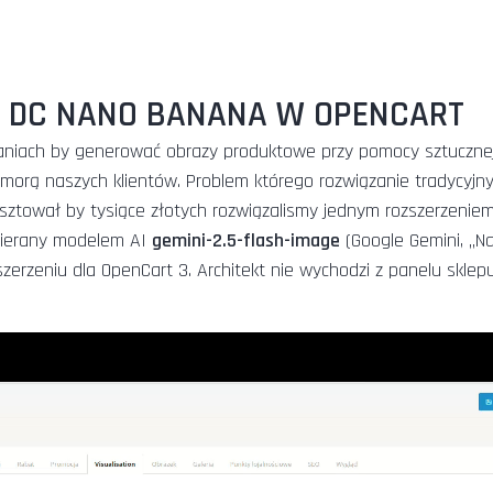
 DC NANO BANANA W OPENCART
wiązaniach by generować obrazy produktowe przy pomocy sztuczne
 zmorą naszych klientów. Problem którego rozwiązanie tradycyjn
kosztował by tysiące złotych rozwiązalismy jednym rozszerzeniem
pierany modelem AI
gemini-2.5-flash-image
(Google Gemini, „N
erzeniu dla OpenCart 3. Architekt nie wychodzi z panelu sklepu