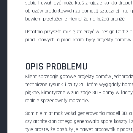
sobie fruwał, być może ktoś znajdzie go kto drapa
obrazów produktowych za pomocą sztucznej intelige
bowiem przełożenie niemal że na każdą branżę.
Ostatnio przyszło mi się zmierzyć w Design Cart z
produktowych, a produktami były projekty domów.
OPIS PROBLEMU
Klient sprzedaje gotowe projekty domów jednorodz
techniczne rysunki i rzuty 2D, które wyglądały bar
piękne, klimatyczne wizualizacje 3D – domy w ładn
realnie sprzedawały marzenie.
Sam nie miał możliwości generowania modeli 3D, 
czy architektonicznego generowało spore koszty i 
tyle proste, że obsłuży je nawet pracownik z po