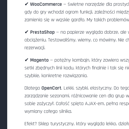
✔
WooCommerce
— świetne narzędzie dla prostyc
gdy do gry wchodzi ogrom funkcji, zależności międ
zamienia się w wąskie gardło. My takich problemów
✔
PrestaShop
— na papierze wygląda dobrze, ale 
obciążeniu. Testowaliśmy, wiemy, co mówimy. Nie c
rezerwacji.
✔
Magento
— potężny kombajn, który zawiera wsz
setki zbędnych linii kodu, których finalnie i tak si
szybkie, konkretne rozwiązania.
Dlatego
OpenCart
. Lekki, szybki, elastyczny. Do 
zarządzanie sezonami, różnicowanie cen dla grup wi
sobie zażyczył. Całość spięta AJAX-em, pełna resp
wymiany całego silnika.
Efekt? Sklep turystyczny, który wygląda lekko, dzia