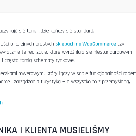
zynają się tam, gdzie kończy się standard.
eści o kolejnych prostych
sklepach na WooCommerce
czy
łącznie te realizacje, które wyróżniają się niestandardowym
i często łamią schematy rynkowe.
eczkami rowerowymi, który łączy w sobie funkcjonalności rode
ce i zarządzania turystyką — a wszystko to z przemyślaną,
ch
IKA I KLIENTA MUSIELIŚMY