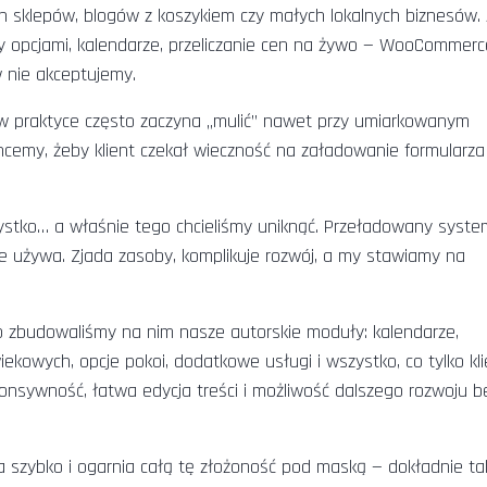
h sklepów, blogów z koszykiem czy małych lokalnych biznesów. 
zy opcjami, kalendarze, przeliczanie cen na żywo — WooCommer
 nie akceptujemy.
w praktyce często zaczyna „mulić” nawet przy umiarkowanym
hcemy, żeby klient czekał wieczność na załadowanie formularza
ystko… a właśnie tego chcieliśmy uniknąć. Przeładowany syste
ę nie używa. Zjada zasoby, komplikuje rozwój, a my stawiamy na
tego zbudowaliśmy na nim nasze autorskie moduły: kalendarze,
ekowych, opcje pokoi, dodatkowe usługi i wszystko, co tylko kli
onsywność, łatwa edycja treści i możliwość dalszego rozwoju b
ła szybko i ogarnia całą tę złożoność pod maską — dokładnie tak