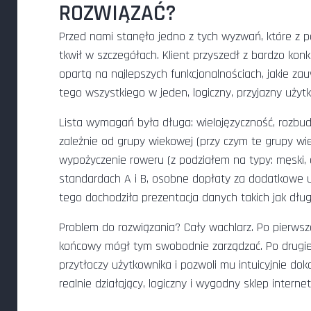
ROZWIĄZAĆ?
Przed nami stanęło jedno z tych wyzwań, które z p
tkwił w szczegółach. Klient przyszedł z bardzo ko
opartą na najlepszych funkcjonalnościach, jakie zau
tego wszystkiego w jeden, logiczny, przyjazny uży
Lista wymagań była długa: wielojęzyczność, rozbu
zależnie od grupy wiekowej (przy czym te grupy w
wypożyczenie roweru (z podziałem na typy: męski, 
standardach A i B, osobne dopłaty za dodatkowe u
tego dochodziła prezentacja danych takich jak dług
Problem do rozwiązania? Cały wachlarz. Po pierwsze
końcowy mógł tym swobodnie zarządzać. Po drugie 
przytłoczy użytkownika i pozwoli mu intuicyjnie d
realnie działający, logiczny i wygodny sklep interne