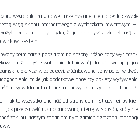
ozoru wyglądają na gotowe i przemyślane, ale diabeł jak zwykl
nkretną wizją sklepu internetowego z wycieczkami rowerowymi —
ważył u konkurencji. Tyle tylko, że jego pomysł zakładał połącz
tkownikowi system.
dowany terminarz z podziałem na sezony, różne ceny wycieczek
iekowe można było swobodnie definiować), dodatkowe opcje ja
damski, elektryczny, dziecięcy), zróżnicowane ceny pokoi w dwó
dogodnienia, takie jak dodatkowe noce czy pakiety wyżywienia
ość trasy w kilometrach, liczba dni wyjazdu czy poziom trudnośc
 — jak to wszystko ogarnąć od strony administracyjnej, by klie
— jak przedstawić tak rozbudowaną ofertę w sposób, który ni
okonać zakupu. Naszym zadaniem było zamienić złożoną koncepc
towy.