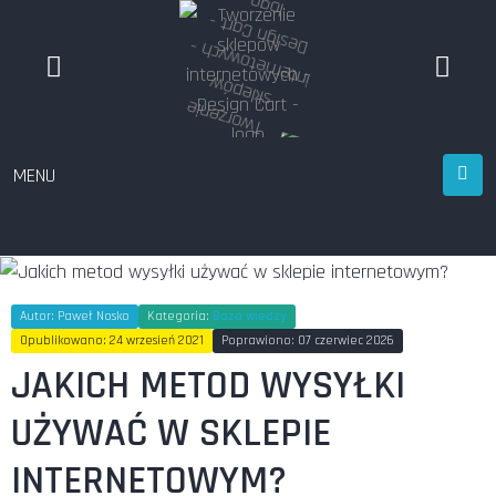
MENU
Autor:
Paweł Nosko
Kategoria:
Baza wiedzy
Opublikowano: 24 wrzesień 2021
Poprawiono: 07 czerwiec 2026
JAKICH METOD WYSYŁKI
UŻYWAĆ W SKLEPIE
INTERNETOWYM?