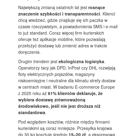
Największą zmianą ostatnich lat jest
rosnące
znaczenie szybkości i transparentności
. Klienci
chcą wiedzieć, gdzie znajduje się ich paczka w
czasie rzeczywistym, a powiadomienia SMS i e-mail
to już standard. Coraz więcej firm kurierskich
oferuje też aplikacje mobilne, które pozwalają
przełożyć dostawę lub zmienić adres w trakcie
doręczenia.
Drugim trendem jest
ekologiczna logistyka
.
Operatorzy tacy jak DPD, InPost czy DHL rozwijają
floty elektrycznych pojazdów, magazyny
niskoemisyjne i neutralne dla klimatu strefy dostaw
w centrach miast. W badaniu E-commerce Europe
z 2025 roku aż
61% klientów deklaruje, że
wybiera dostawę zrównoważoną
środowiskowo, jeśli nie jest droższa niż
standardowa
.
Pod względem kosztów, różnice między firmami
kurierskimi są coraz mniejsze. Przesyłka krajowa
do 30 kg kosztuje średnio
15–20 zł
, a ekspresowa