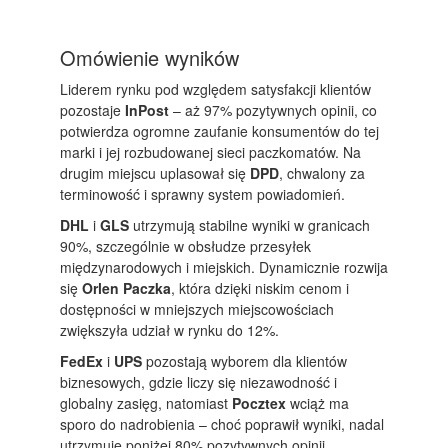
Omówienie wyników
Liderem rynku pod względem satysfakcji klientów
pozostaje
InPost
– aż 97% pozytywnych opinii, co
potwierdza ogromne zaufanie konsumentów do tej
marki i jej rozbudowanej sieci paczkomatów. Na
drugim miejscu uplasował się
DPD
, chwalony za
terminowość i sprawny system powiadomień.
DHL
i
GLS
utrzymują stabilne wyniki w granicach
90%, szczególnie w obsłudze przesyłek
międzynarodowych i miejskich. Dynamicznie rozwija
się
Orlen Paczka
, która dzięki niskim cenom i
dostępności w mniejszych miejscowościach
zwiększyła udział w rynku do 12%.
FedEx
i
UPS
pozostają wyborem dla klientów
biznesowych, gdzie liczy się niezawodność i
globalny zasięg, natomiast
Pocztex
wciąż ma
sporo do nadrobienia – choć poprawił wyniki, nadal
utrzymuje poniżej 80% pozytywnych opinii.