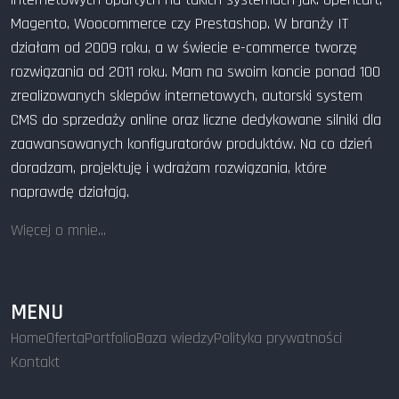
Magento, Woocommerce czy Prestashop. W branży IT
działam od 2009 roku, a w świecie e-commerce tworzę
rozwiązania od 2011 roku. Mam na swoim koncie ponad 100
zrealizowanych sklepów internetowych, autorski system
CMS do sprzedaży online oraz liczne dedykowane silniki dla
zaawansowanych konfiguratorów produktów. Na co dzień
doradzam, projektuję i wdrażam rozwiązania, które
naprawdę działają.
Więcej o mnie...
MENU
Home
Oferta
Portfolio
Baza wiedzy
Polityka prywatności
Kontakt