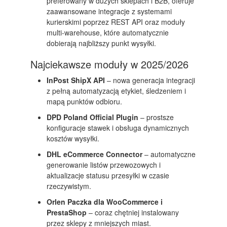
preferowany w dużych sklepach i B2B, oferuje
zaawansowane integracje z systemami
kurierskimi poprzez REST API oraz moduły
multi-warehouse, które automatycznie
dobierają najbliższy punkt wysyłki.
Najciekawsze moduły w 2025/2026
InPost ShipX API
– nowa generacja integracji
z pełną automatyzacją etykiet, śledzeniem i
mapą punktów odbioru.
DPD Poland Official Plugin
– prostsze
konfiguracje stawek i obsługa dynamicznych
kosztów wysyłki.
DHL eCommerce Connector
– automatyczne
generowanie listów przewozowych i
aktualizacje statusu przesyłki w czasie
rzeczywistym.
Orlen Paczka dla WooCommerce i
PrestaShop
– coraz chętniej instalowany
przez sklepy z mniejszych miast.