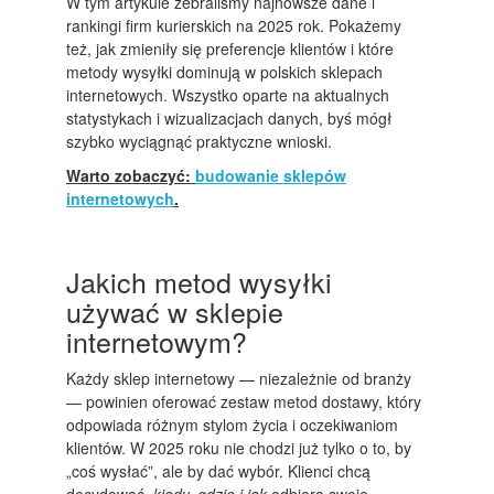
W tym artykule zebraliśmy najnowsze dane i
rankingi firm kurierskich na 2025 rok. Pokażemy
też, jak zmieniły się preferencje klientów i które
metody wysyłki dominują w polskich sklepach
internetowych. Wszystko oparte na aktualnych
statystykach i wizualizacjach danych, byś mógł
szybko wyciągnąć praktyczne wnioski.
Warto zobaczyć:
budowanie sklepów
internetowych
.
Jakich metod wysyłki
używać w sklepie
internetowym?
Każdy sklep internetowy — niezależnie od branży
— powinien oferować zestaw metod dostawy, który
odpowiada różnym stylom życia i oczekiwaniom
klientów. W 2025 roku nie chodzi już tylko o to, by
„coś wysłać”, ale by dać wybór. Klienci chcą
decydować,
kiedy, gdzie i jak
odbiorą swoje