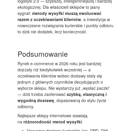
logistyki 2.0 — szybszej, inteligentniejszej i bardziej
ekologicznej. Dla właścicieli sklepów to jasny
sygnał:
metody wysyłki muszą ewoluować
razem z oczekiwaniami klientów
, a inwestycja w
nowoczesne rozwiązania kurierskie i punkty odbioru
to dziś nie dodatek, lecz konieczność.
Podsumowanie
Rynek e-commerce w 2026 roku jest bardziej
dojrzały niż kiedykolwiek wcześniej — a
oczekiwania klientów wobec dostawy stały się
jednym z głównych czynników decydujących o
wyborze sklepu. Nie wystarczy już „wysłać paczki”
— dziś trzeba zaoferować
szybką, elastyczną i
wygodną dostawę
, dopasowaną do stylu życia
odbiorcy.
Najlepsze sklepy internetowe stawiają
na
różnorodność metod wysyłki
:
klasyczne dostawy kurierskie (np. DPD, DHL,