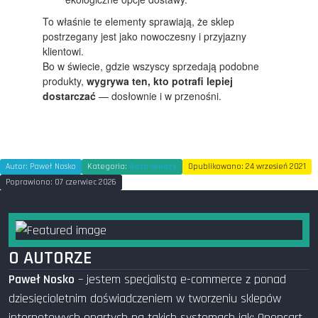
To właśnie te elementy sprawiają, że sklep
postrzegany jest jako nowoczesny i przyjazny
klientowi.
Bo w świecie, gdzie wszyscy sprzedają podobne
produkty,
wygrywa ten, kto potrafi lepiej
dostarczać
— dosłownie i w przenośni.
Autor:
Paweł Nosko
Kategoria:
Baza wiedzy
Opublikowano: 24 wrzesień 2021
Poprawiono: 07 czerwiec 2026
O AUTORZE
Paweł Nosko
– jestem specjalistą e-commerce z ponad
dziesięcioletnim doświadczeniem w tworzeniu sklepów
internetowych opartych na takich systemach jak: Opencart,