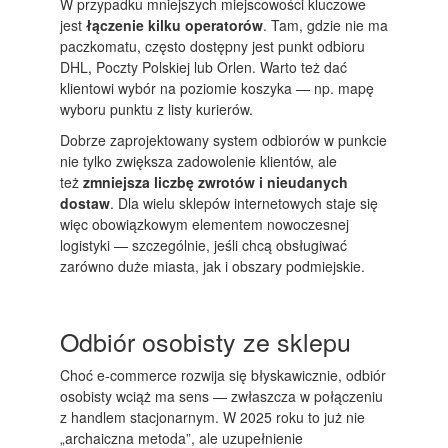
W przypadku mniejszych miejscowości kluczowe
jest
łączenie kilku operatorów
. Tam, gdzie nie ma
paczkomatu, często dostępny jest punkt odbioru
DHL, Poczty Polskiej lub Orlen. Warto też dać
klientowi wybór na poziomie koszyka — np. mapę
wyboru punktu z listy kurierów.
Dobrze zaprojektowany system odbiorów w punkcie
nie tylko zwiększa zadowolenie klientów, ale
też
zmniejsza liczbę zwrotów i nieudanych
dostaw
. Dla wielu sklepów internetowych staje się
więc obowiązkowym elementem nowoczesnej
logistyki — szczególnie, jeśli chcą obsługiwać
zarówno duże miasta, jak i obszary podmiejskie.
Odbiór osobisty ze sklepu
Choć e-commerce rozwija się błyskawicznie, odbiór
osobisty wciąż ma sens — zwłaszcza w połączeniu
z handlem stacjonarnym. W 2025 roku to już nie
„archaiczna metoda”, ale uzupełnienie